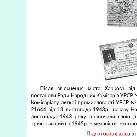
Після звільнення міста Харкова від
постанови Ради Народних Комісарів УРСР №
Комісаріату легкої промисловості УРСР №
21644 від 13 листопада 1943р., наказу Н
листопада 1943 року розпочали свою ді
трикотажний
( з 1945р. – механіко-техноло
Підготовка фахівців