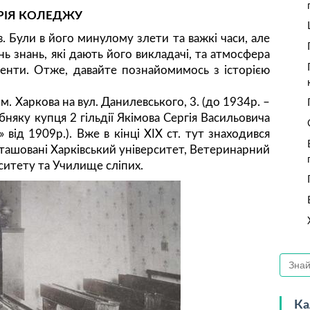
РІЯ
КОЛЕДЖУ
. Були в його минулому злети та важкі часи, але
ь знань, які дають його викладачі, та атмосфера
енти. Отже, давайте познайомимось з історією
. Харкова на вул. Данилевського, 3. (до 1934р. –
яку купця 2 гільдії Якімова Сергія Васильовича
 від 1909р.). Вже в кінці XIX ст. тут знаходився
зташовані Харківський університет, Ветеринарний
рситету та Училище сліпих.
Ка