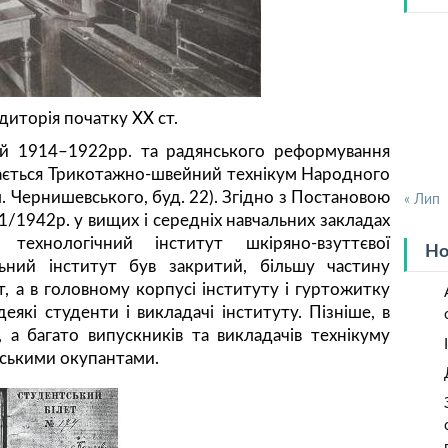
диторія початку XX ст.
цій 1914–1922рр. та радянського реформування
ивається Трикотажно-швейний технікум Народного
л. Чернишевського, буд. 22). Згідно з Постановою
« Лип
/1942р. у вищих і середніх навчальних закладах
технологічний інститут шкіряно-взуттєвої
Но
ьний інститут був закритий, більшу частину
т, а в головному корпусі інституту і гуртожитку
які студенти і викладачі інституту. Пізніше, в
 а багато випускників та викладачів технікуму
тськими окупантами.