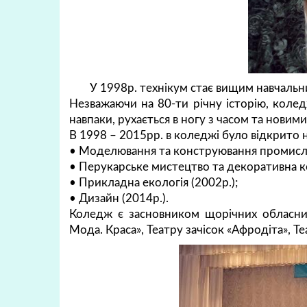
У 1998р. технікум стає вищим навчальн
Незважаючи на 80-ти річну історію, коледж
навпаки, рухається в ногу з часом та новим
В 1998 – 2015рр. в коледжі було відкрито 
• Моделювання та конструювання промислов
• Перукарське мистецтво та декоративна к
• Прикладна екологія (2002р.);
• Дизайн (2014р.).
Коледж є засновником щорічних обласних
Мода. Краса», Театру зачісок «Афродіта», Т