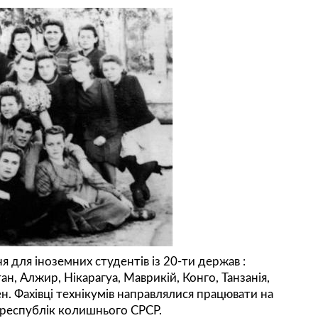
ня для іноземних студентів із 20-ти держав :
ан, Алжир, Нікарагуа, Маврикій, Конго, Танзанія,
ен. Фахівці технікумів направлялися працювати на
 республік колишнього СРСР.