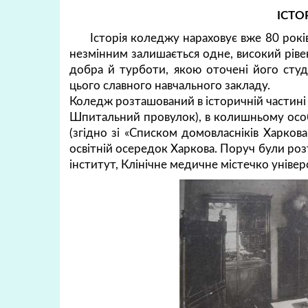
ІСТО
Історія коледжу нараховує вже 80 років
незмінним залишається одне, високий рівен
добра й турботи, якою оточені його студ
цього славного навчального закладу.
Коледж розташований в історичній частині м
Шпитальний провулок), в колишньому особн
(згідно зі «Списком домовласніків Харкова»
освітній осередок Харкова. Поруч були ро
інститут, Клінічне медичне містечко уніве