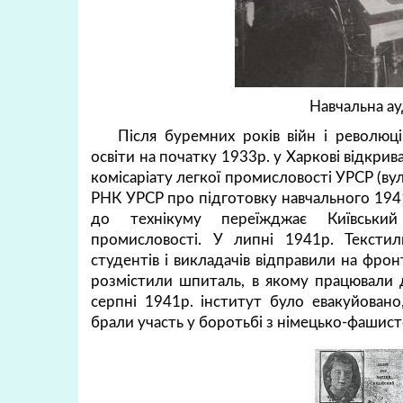
Навчальна ау
Після буремних років війн і револю
освіти на початку 1933р. у Харкові відкр
комісаріату легкої промисловості УРСР (ву
РНК УРСР про підготовку навчального 1941
до технікуму переїжджає Київський 
промисловості. У липні 1941р. Текстил
студентів і викладачів відправили на фрон
розмістили шпиталь, в якому працювали де
серпні 1941р. інститут було евакуйовано,
брали участь у боротьбі з німецько-фашис