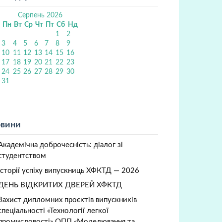
Серпень 2026
Пн
Вт
Ср
Чт
Пт
Сб
Нд
1
2
3
4
5
6
7
8
9
10
11
12
13
14
15
16
17
18
19
20
21
22
23
24
25
26
27
28
29
30
31
вини
Академічна доброчесність: діалог зі
студентством
Історії успіху випускниць ХФКТД — 2026
ДЕНЬ ВІДКРИТИХ ДВЕРЕЙ ХФКТД
Захист дипломних проєктів випускників
спеціальності «Технології легкої
промисловості» ОПП «Моделювання та