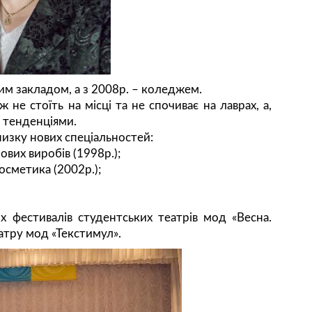
им закладом, а з 2008р. – коледжем.
 не стоїть на місці та не спочиває на лаврах, а,
и тенденціями.
низку нових спеціальностей:
их виробів (1998р.);
осметика (2002р.);
 фестивалів студентських театрів мод «Весна.
еатру мод «Текстимул».